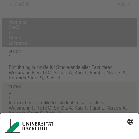
Zurück
Vor
Nummer
SWS
Art
Name
Lehrende
20127
1
-
Einführung in cmlife für Studierende aller Fakultäten
Weismann F, Reihl C, Schütz A, Kaul P, Fürst L, Nissels A,
Kollenda-Storz S, Biehl H
00064
1
-
Introduction to cmlife for students of all faculties
Weismann F, Reihl C, Schütz A, Kaul P, Fürst L, Nissels A,
Kollenda-Storz S, Biehl H
00572
1
-
Working in Germany - information session for international